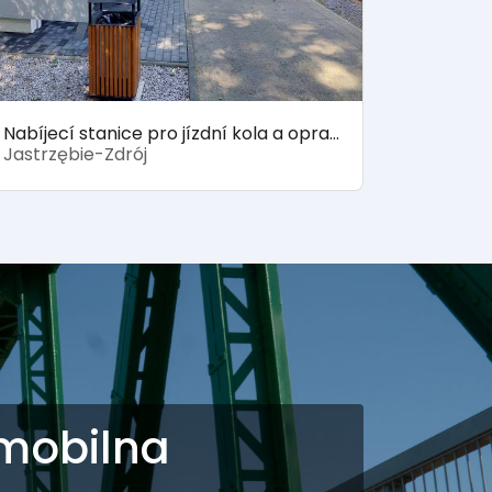
Nabíjecí stanice pro jízdní kola a opravna kol
Jastrzębie-Zdrój
 mobilna