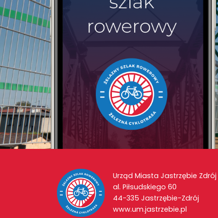
Urząd Miasta Jastrzębie Zdrój
al. Piłsudskiego 60
44-335 Jastrzębie-Zdrój
www.um.jastrzebie.pl