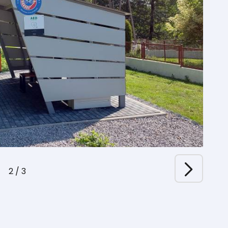
2
/
3