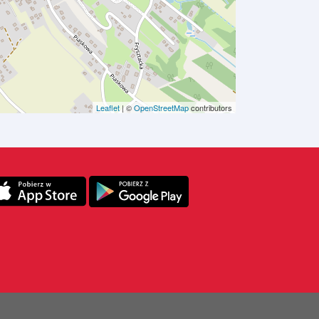
Leaflet
|
©
OpenStreetMap
contributors