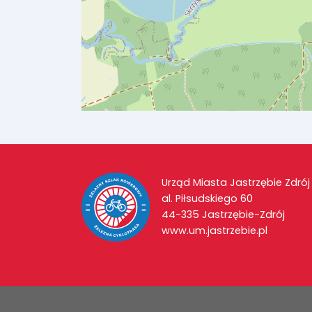
Urząd Miasta Jastrzębie Zdrój
al. Piłsudskiego 60
44-335 Jastrzębie-Zdrój
www.um.jastrzebie.pl