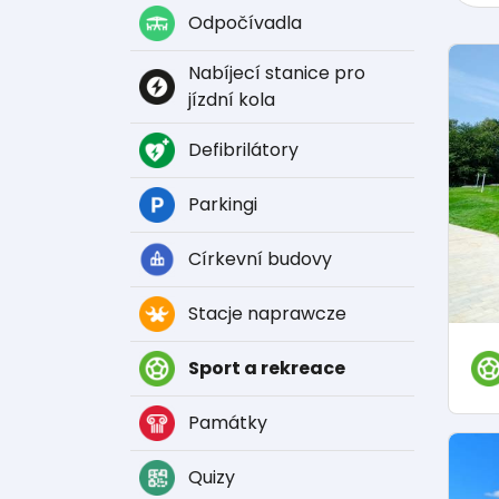
Odpočívadla
Nabíjecí stanice pro
jízdní kola
Defibrilátory
Parkingi
Církevní budovy
Stacje naprawcze
Sport a rekreace
Památky
Quizy