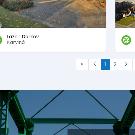
Lázně Darkov
Karviná
1
2