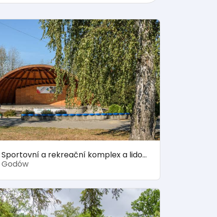
Sportovní a rekreační komplex a lidový park v Godowě
Godów